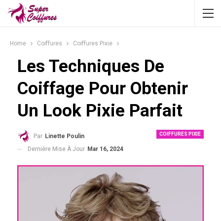
Home
Coiffures
Coiffures Pixie
Les Techniques De
Coiffage Pour Obtenir
Un Look Pixie Parfait
COIFFURES PIXIE
Par
Linette Poulin
Dernière Mise À Jour
Mar 16, 2024