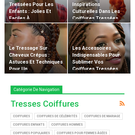
Tressées Pour Les
Inspirations
Enfants : Jolies Et
Culturelles Dans Les
Faciles À…
Coiffures Tressées
À…
Le Tressage Sur
Les Accessoires
Cheveux Crépus :
Indispensables Pour
Astuces Et Techniques
Sublimer Vos
Pour Un…
Coiffures Tressées
Catégorie De Navigation
Tresses Coiffures
COIFFURES
COIFFURES DE CÉLÉBRITÉS
COIFFURES DE MARIAGE
COIFFURES ENFANTS
COIFFURES HOMMES
COIFFURES POPULAIRES
COIFFURES POUR FEMMES ÂGÉES