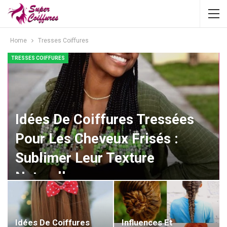
Home
Tresses Coiffures
TRESSES COIFFURES
Idées De Coiffures Tressées
Pour Les Cheveux Frisés :
Sublimer Leur Texture
Naturelle
Linette Poulin
Fév 8, 2025
0
Idées De Coiffures
Influences Et