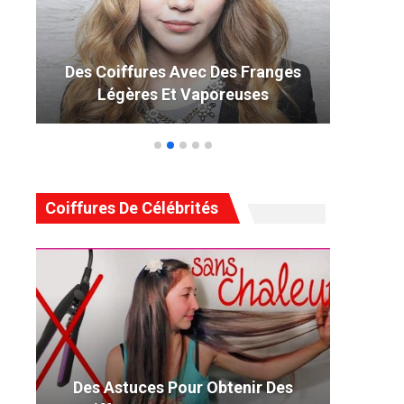
Des Coiffures Avec Des Franges
49 
Légères Et Vaporeuses
Coiffures De Célébrités
Des Astuces Pour Obtenir Des