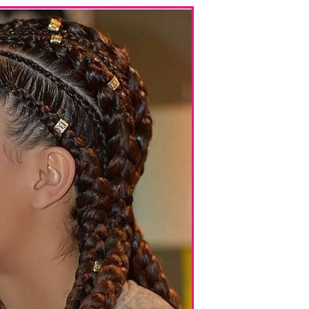
66 Pixie Cuts Pour Cheveux Épais /
Bleu Ombre
Minces