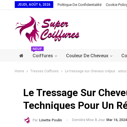
JEUDI, AOÛT 6, 2026
Politique De Confidentialité
Cookie Polic
NEUF
Coiffures
Couleur De Cheveux
Co
Home
Tresses Coiffures
Le tressage sur cheveux crépus : astuc
Le Tressage Sur Cheve
Techniques Pour Un Ré
Dernière Mise À Jour
Mar 16, 2024
Par
Linette Poulin