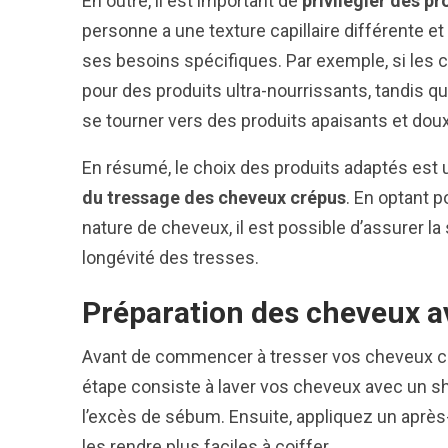
En outre, il est important de
privilégier des p
personne a une texture capillaire différente et
ses besoins spécifiques. Par exemple, si les c
pour des produits ultra-nourrissants, tandis qu
se tourner vers des produits apaisants et doux
En résumé, le choix des produits adaptés est 
du tressage des cheveux crépus
. En optant p
nature de cheveux, il est possible d’assurer la
longévité des tresses.
Préparation des cheveux a
Avant de commencer à tresser vos cheveux crép
étape consiste à laver vos cheveux avec un sh
l’excès de sébum. Ensuite, appliquez un aprè
les rendre plus faciles à coiffer.