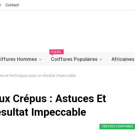
y
Contact
COOL
iffures Hommes
Coiffures Populaires
Africaines
es et techniques pour un résultat impeccable
ux Crépus : Astuces Et
sultat Impeccable
TRESSES COIFFURES