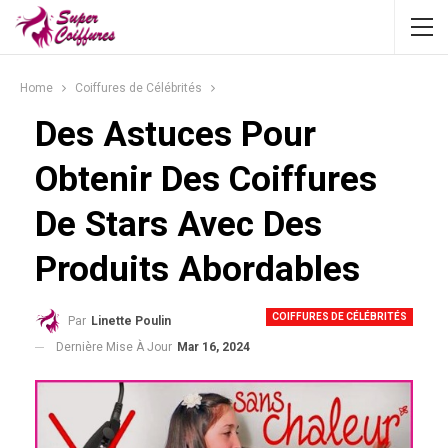
Home
Coiffures de Célébrités
Des Astuces Pour
Obtenir Des Coiffures
De Stars Avec Des
Produits Abordables
COIFFURES DE CÉLÉBRITÉS
Par
Linette Poulin
Dernière Mise À Jour
Mar 16, 2024