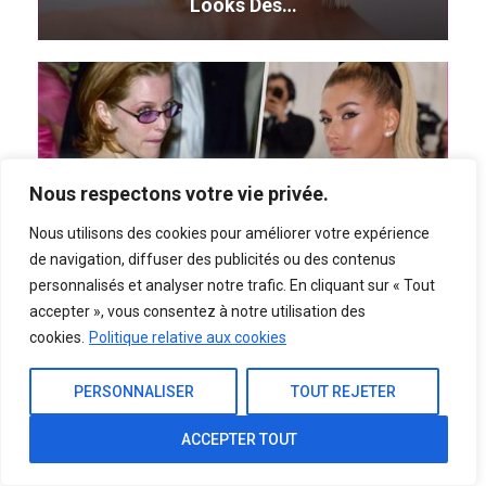
Looks Des…
Nous respectons votre vie privée.
Nous utilisons des cookies pour améliorer votre expérience
de navigation, diffuser des publicités ou des contenus
Des Tutoriels Coiffure Inspirés Par Les
personnalisés et analyser notre trafic. En cliquant sur « Tout
Looks Iconiques Des…
accepter », vous consentez à notre utilisation des
cookies.
Politique relative aux cookies
PERSONNALISER
TOUT REJETER
Femmes Africaines
ACCEPTER TOUT
20 ravissantes coiffures afro frisées