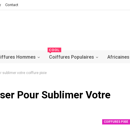
y
Contact
COOL
iffures Hommes
Coiffures Populaires
Africaines
r sublimer votre coiffure pixie
iser Pour Sublimer Votre
COIFFURES PIXIE