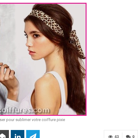
66 Pixie Cuts Pour Cheveux Épais /
Bleu Ombre
Minces
ser pour sublimer votre coiffure pixie
43
0