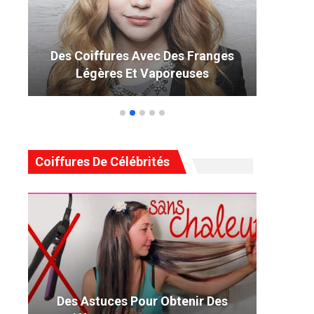
Des Coiffures Avec Des Franges
49 
Légères Et Vaporeuses
Coiffures De Célébrités
Des Astuces Pour Obtenir Des