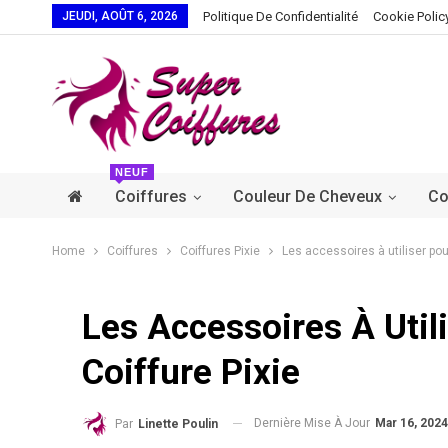
JEUDI, AOÛT 6, 2026
Politique De Confidentialité
Cookie Polic
NEUF
Coiffures
Couleur De Cheveux
Co
Home
Coiffures
Coiffures Pixie
Les accessoires à utiliser pou
Les Accessoires À Util
Coiffure Pixie
Dernière Mise À Jour
Mar 16, 2024
Par
Linette Poulin