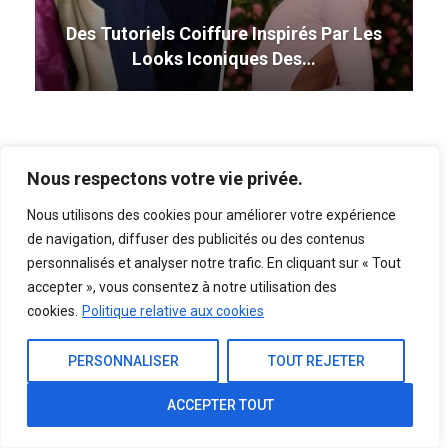
Des Tutoriels Coiffure Inspirés Par Les
Looks Iconiques Des…
Femmes Africaines
Nous respectons votre vie privée.
Nous utilisons des cookies pour améliorer votre expérience
20 ravissantes coiffures afro frisées
de navigation, diffuser des publicités ou des contenus
pour femmes
personnalisés et analyser notre trafic. En cliquant sur « Tout
Avr 13, 2019
accepter », vous consentez à notre utilisation des
22 superbes options courtes Mohawk
cookies.
Politique relative aux cookies
pour les femmes noires
Avr 13, 2019
PERSONNALISER
TOUT REJETER
32 coiffures longues exquis pour les
ACCEPTER TOUT
femmes noires
Avr 13, 2019