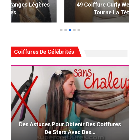
49 Coiffure Curly Weave Parfaite Qui
Tourne La Tête En 2019
Coiffures De Célébrités
Des Astuces Pour Obtenir Des Coiffures
De Stars Avec Des…