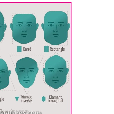
66 Pixie Cuts Pour Cheveux Épais /
Bleu Ombre
Minces