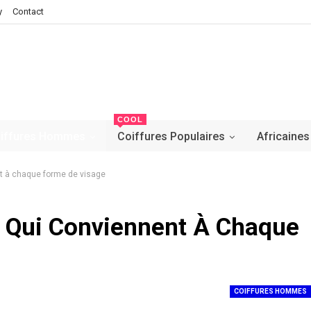
y
Contact
COOL
iffures Hommes
Coiffures Populaires
Africaines
t à chaque forme de visage
 Qui Conviennent À Chaque
COIFFURES HOMMES