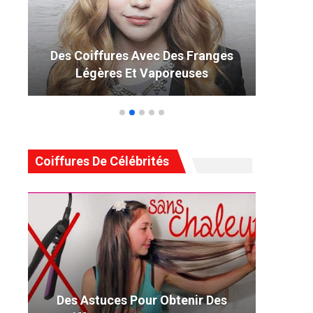
Des Coiffures Avec Des Franges
49 
Légères Et Vaporeuses
Coiffures De Célébrités
Des Astuces Pour Obtenir Des