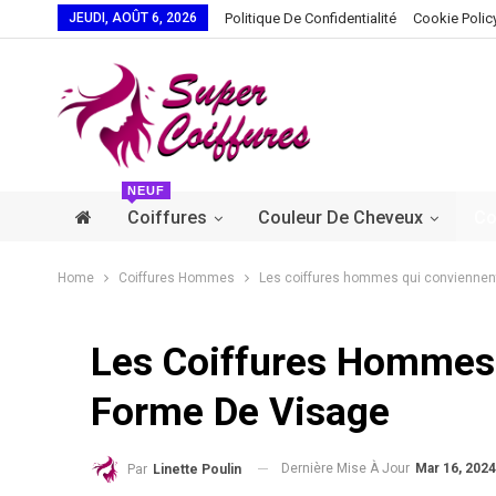
JEUDI, AOÛT 6, 2026
Politique De Confidentialité
Cookie Polic
NEUF
Coiffures
Couleur De Cheveux
Co
Home
Coiffures Hommes
Les coiffures hommes qui conviennen
Les Coiffures Hommes
Forme De Visage
Dernière Mise À Jour
Mar 16, 2024
Par
Linette Poulin