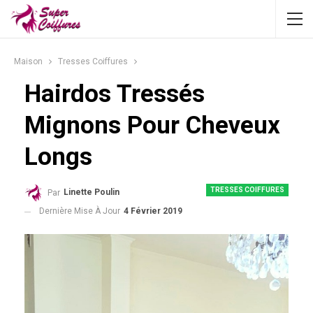
Maison
Tresses Coiffures
Hairdos Tressés
Mignons Pour Cheveux
Longs
TRESSES COIFFURES
Linette Poulin
Par
Dernière Mise À Jour
4 Février 2019