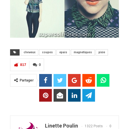
cheveux
coupes
epais
magnetiques
pixie
817
0
Partager
Linette Poulin
1322 Posts
0