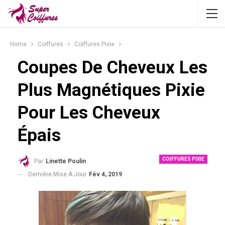
Home
Coiffures
Coiffures Pixie
Coupes De Cheveux Les
Plus Magnétiques Pixie
Pour Les Cheveux
Épais
COIFFURES PIXIE
Par
Linette Poulin
Dernière Mise À Jour
Fév 4, 2019