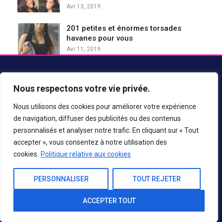
Avr 13, 2019
201 petites et énormes torsades
havanes pour vous
Avr 11, 2019
À Propos De Nous
Nous respectons votre vie privée.
Nous utilisons des cookies pour améliorer votre expérience
de navigation, diffuser des publicités ou des contenus
personnalisés et analyser notre trafic. En cliquant sur « Tout
accepter », vous consentez à notre utilisation des
cookies.
Politique relative aux cookies
Les coupes de cheveux sont quelque chose qui va nous donner un
PERSONNALISER
TOUT REJETER
look parfait et cela améliore notre visage pour le rendre plus beau,
de sorte que toutes les personnes du monde prennent des
ACCEPTER TOUT
inspirations plus stylées et plus chaudes de notre site.