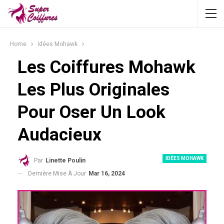
Home
Idées Mohawk
Les Coiffures Mohawk
Les Plus Originales
Pour Oser Un Look
Audacieux
IDÉES MOHAWK
Par
Linette Poulin
Dernière Mise À Jour
Mar 16, 2024