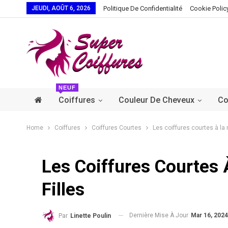
JEUDI, AOÛT 6, 2026
Politique De Confidentialité
Cookie Polic
NEUF
Coiffures
Couleur De Cheveux
Co
Home
Coiffures
Coiffures Courtes
Les coiffures courtes à la 
Les Coiffures Courtes
Filles
Dernière Mise À Jour
Mar 16, 2024
Par
Linette Poulin