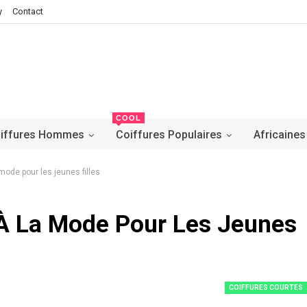
y
Contact
COOL
iffures Hommes
Coiffures Populaires
Africaines
mode pour les jeunes filles
 À La Mode Pour Les Jeunes
COIFFURES COURTES