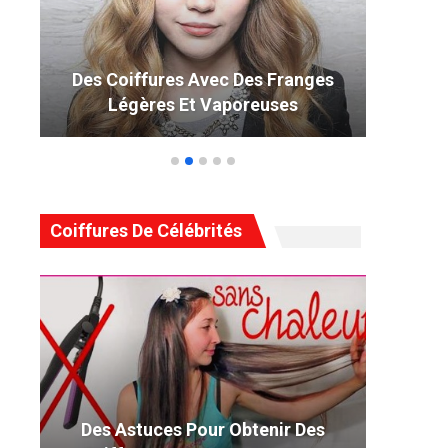
Des Coiffures Avec Des Franges
49 
Légères Et Vaporeuses
Coiffures De Célébrités
Des Astuces Pour Obtenir Des