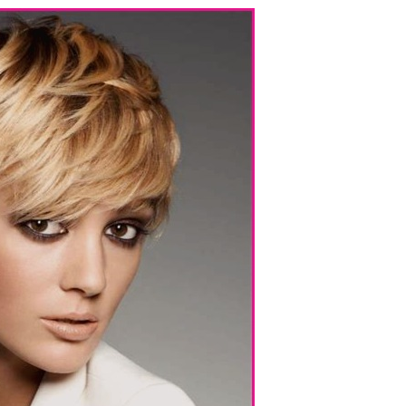
66 Pixie Cuts Pour Cheveux Épais /
Bleu Ombre
Minces