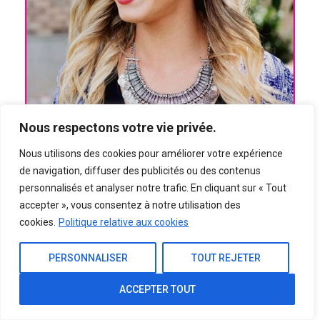
Nous respectons votre vie privée.
Nous utilisons des cookies pour améliorer votre expérience
Accessoires pour rehausser le look bob
de navigation, diffuser des publicités ou des contenus
personnalisés et analyser notre trafic. En cliquant sur « Tout
La coiffure bob est un style intemporel et
accepter », vous consentez à notre utilisation des
cookies.
Politique relative aux cookies
polyvalent qui peut être facilement rehaussé
avec des accessoires appropriés. Que vous
PERSONNALISER
TOUT REJETER
ayez des cheveux courts ou longs, il existe une
variété d’accessoires qui peuvent compléter
ACCEPTER TOUT
votre look bob et le rendre encore plus élégant.