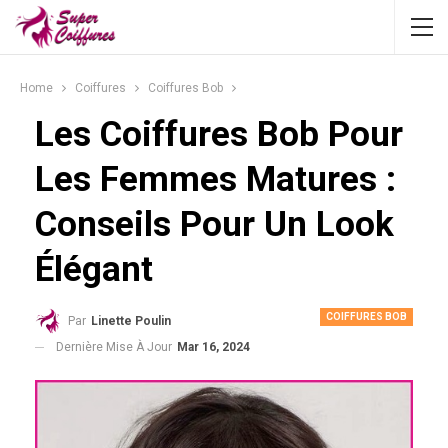
Home
Coiffures
Coiffures Bob
Les Coiffures Bob Pour
Les Femmes Matures :
Conseils Pour Un Look
Élégant
COIFFURES BOB
Par
Linette Poulin
Dernière Mise À Jour
Mar 16, 2024