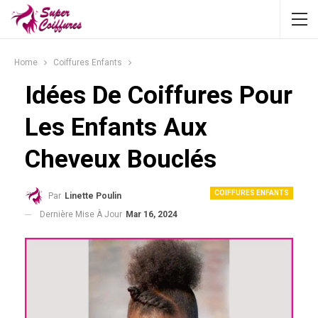
Home
Coiffures Enfants
Idées De Coiffures Pour
Les Enfants Aux
Cheveux Bouclés
COIFFURES ENFANTS
Par
Linette Poulin
Dernière Mise À Jour
Mar 16, 2024