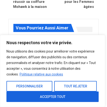
réussir sa coiffure
pour les Femmes
Mohawk à la maison
âgées
Vous Pourriez Aussi Aimer
COIFFURES LONGUES
COIFFURES LONGUES
Nous respectons votre vie privée.
Nous utilisons des cookies pour améliorer votre expérience
de navigation, diffuser des publicités ou des contenus
personnalisés et analyser notre trafic. En cliquant sur « Tout
accepter », vous consentez à notre utilisation des
Idées de coiffures
Les accessoires
longues pour les
indispensables pour
cookies.
Politique relative aux cookies
hommes
sublimer les cheveux
longs
PERSONNALISER
TOUT REJETER
COIFFURES LONGUES
COIFFURES LONGUES
ACCEPTER TOUT