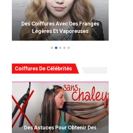
ges
49 Coiffure Curly Weave Parfaite
Qui Tourne La Tête En 2019
Coiffures De Célébrités
Des Astuces Pour Obtenir Des