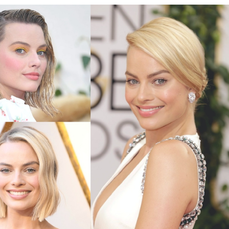
 Cheveux Épais /
Des Coiffures Avec Des Fran
es
Légères Et Vaporeuses