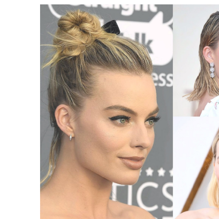
66 Pixie Cuts Pour
ées De Cheveux Bleu Ombre
Minc