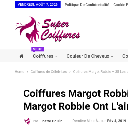
VENDREDI, AOÛT 7, 2026
Politique De Confidentialité
Cookie P
NEUF
Coiffures
Couleur De Cheveux
Co
Home
Coiffures de Célébrités
Coiffures Margot Robbie – 35 Les c
Coiffures Margot Robb
Margot Robbie Ont L'ai
Dernière Mise À Jour
Fév 4, 2019
Par
Linette Poulin