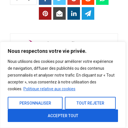
Linette Poulin
1322 Posts
0
Nous respectons votre vie privée.
Comments
Nous utilisons des cookies pour améliorer votre expérience
Les coupes de cheveux sont quelque
chose qui va nous donner un look parfait
de navigation, diffuser des publicités ou des contenus
et cela améliore notre visage pour le
personnalisés et analyser notre trafic. En cliquant sur « Tout
rendre plus beau, de sorte que toutes les
accepter », vous consentez à notre utilisation des
personnes du monde prennent des
cookies.
Politique relative aux cookies
inspirations plus stylées et plus chaudes
de notre site.
PERSONNALISER
TOUT REJETER
ACCEPTER TOUT
POST PRÉCÉDENT
PROCHAIN POST