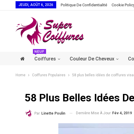
JEUDI, AOÛT 6, 2026
Politique De Confidentialité
Cookie Polic
NEUF
Coiffures
Couleur De Cheveux
Co
Home
Coiffures Populaires
58 plus belles idées de coiffures vis
58 Plus Belles Idées D
Dernière Mise À Jour
Fév 4, 2019
Par
Linette Poulin