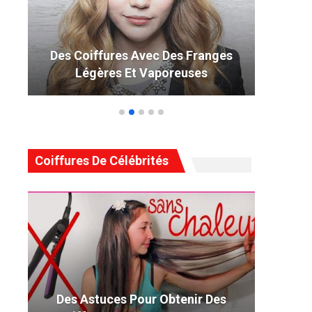
Des Coiffures Avec Des Franges
49 
Légères Et Vaporeuses
Coiffures De Célébrités
Des Astuces Pour Obtenir Des