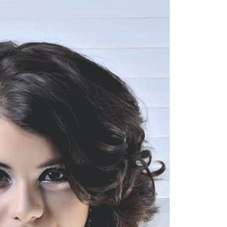
66 Pixie Cuts Pour Cheveux Épais /
Bleu Ombre
Minces