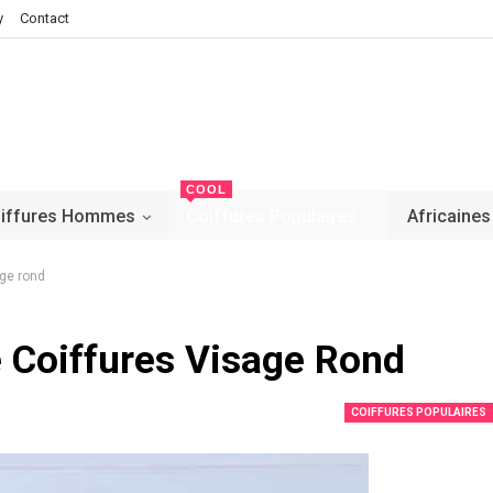
y
Contact
COOL
iffures Hommes
Coiffures Populaires
Africaines
age rond
e Coiffures Visage Rond
COIFFURES POPULAIRES