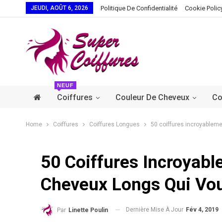
JEUDI, AOÛT 6, 2026
Politique De Confidentialité
Cookie Polic
NEUF
Coiffures
Couleur De Cheveux
Co
Home
Coiffures
Coiffures Longues
50 coiffures incroyablem
50 Coiffures Incroyab
Cheveux Longs Qui Vou
Dernière Mise À Jour
Fév 4, 2019
Par
Linette Poulin