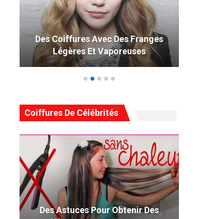
es
49 Coiffure Curly Weave Parfaite
Qui Tourne La Tête En 2019
Coiffures De Célébrités
Des Astuces Pour Obtenir Des