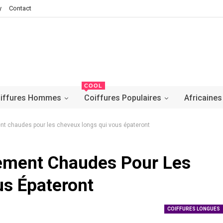
y
Contact
COOL
iffures Hommes
Coiffures Populaires
Africaines
ent chaudes pour les cheveux longs qui vous épateront
lement Chaudes Pour Les
s Épateront
COIFFURES LONGUES