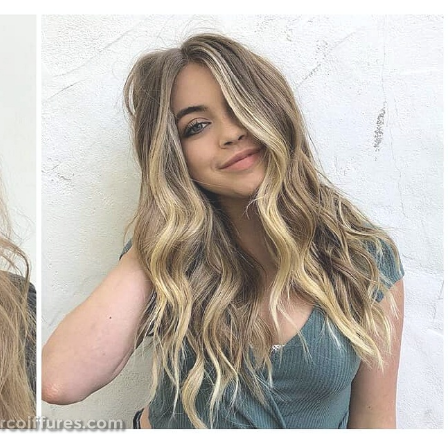
Cheveux Épais /
Des Coiffures Avec Des Frang
s
Légères Et Vaporeuses