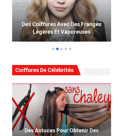
Des Coiffures Avec Des Franges
49 
Légères Et Vaporeuses
Coiffures De Célébrités
Des Astuces Pour Obtenir Des