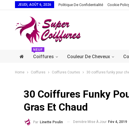
JEUDI, AOÛT 6, 2026
Politique De Confidentialité
Cookie Polic
NEUF
Coiffures
Couleur De Cheveux
Co
Home
Coiffures
Coiffures Courtes
30 coiffures funky pour c
30 Coiffures Funky Po
Gras Et Chaud
Dernière Mise À Jour
Fév 4, 2019
Par
Linette Poulin