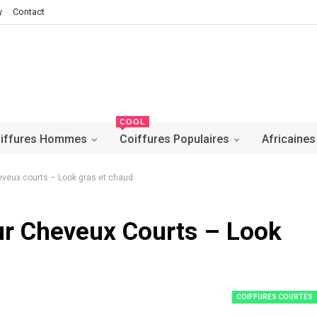
y
Contact
COOL
iffures Hommes
Coiffures Populaires
Africaines
heveux courts – Look gras et chaud
ur Cheveux Courts – Look
COIFFURES COURTES