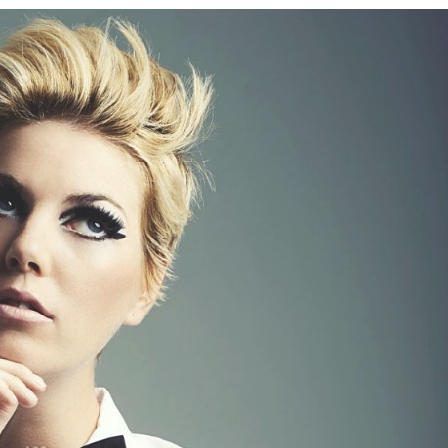
66 Pixie Cuts Pour Cheveux Épais /
Bleu Ombre
Minces