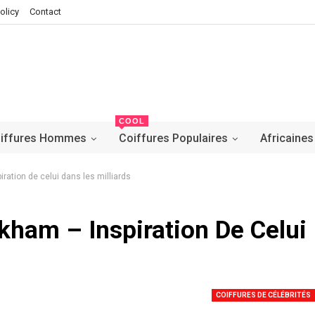
olicy
Contact
COOL
iffures Hommes
Coiffures Populaires
Africaines
ration de celui dans les milliards
kham – Inspiration De Celui
COIFFURES DE CÉLÉBRITÉS