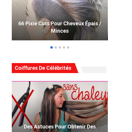
66 Pixie Cuts Pour Cheveux Épais /
De
Minces
Coiffures De Célébrités
Des Astuces Pour Obtenir Des