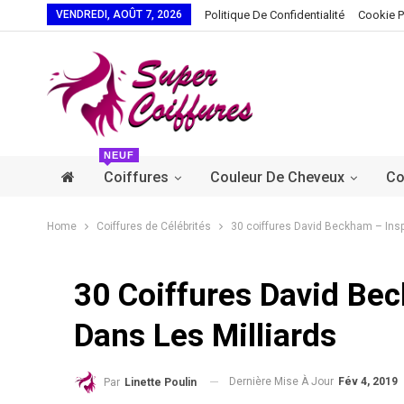
VENDREDI, AOÛT 7, 2026
Politique De Confidentialité
Cookie P
NEUF
Coiffures
Couleur De Cheveux
Co
Home
Coiffures de Célébrités
30 coiffures David Beckham – Inspi
30 Coiffures David Bec
Dans Les Milliards
Dernière Mise À Jour
Fév 4, 2019
Par
Linette Poulin