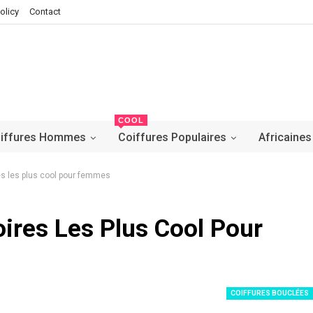
olicy
Contact
COOL
iffures Hommes
Coiffures Populaires
Africaines
res les plus cool pour femmes
oires Les Plus Cool Pour
COIFFURES BOUCLÉES