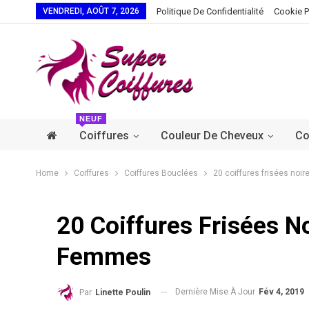
VENDREDI, AOÛT 7, 2026
Politique De Confidentialité
Cookie P
NEUF
Coiffures
Couleur De Cheveux
Co
Home
Coiffures
Coiffures Bouclées
20 coiffures frisées noi
20 Coiffures Frisées N
Femmes
Dernière Mise À Jour
Fév 4, 2019
Par
Linette Poulin