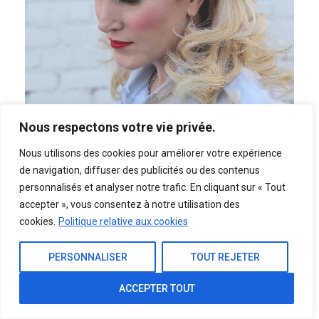
Nous respectons votre vie privée.
Nous utilisons des cookies pour améliorer votre expérience
de navigation, diffuser des publicités ou des contenus
personnalisés et analyser notre trafic. En cliquant sur « Tout
Updo élégant
accepter », vous consentez à notre utilisation des
cookies.
Politique relative aux cookies
Pour ce look, vous devez vous assurer que vos
cheveux sont aussi lisses et droits que
PERSONNALISER
TOUT REJETER
possible. Mais ne pas déranger même si vous
ACCEPTER TOUT
n’avez pas les cheveux raides. Faites-le avec