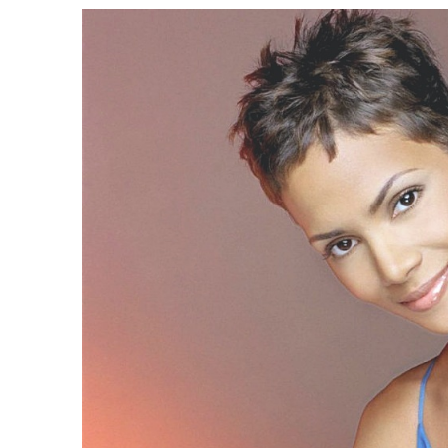
66 Pixie Cuts Pour Chev
De Cheveux Bleu Ombre
Minces