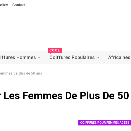
olicy
Contact
COOL
iffures Hommes
Coiffures Populaires
Africaines
s femmes de plus de 50 ans
ur Les Femmes De Plus De 50
COIFFURES POUR FEMMES ÂGÉES