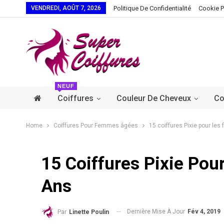
VENDREDI, AOÛT 7, 2026
Politique De Confidentialité
Cookie P
NEUF
Coiffures
Couleur De Cheveux
Co
Home
Coiffures Pour Femmes âgées
15 coiffures Pixie pour le
15 Coiffures Pixie Po
Ans
Dernière Mise À Jour
Fév 4, 2019
Par
Linette Poulin