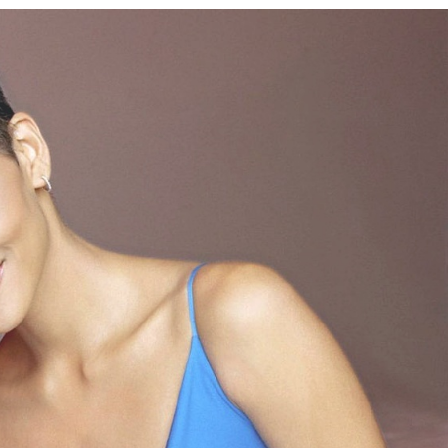
eux Épais /
Des Coiffures Avec Des Franges
Légères Et Vaporeuses