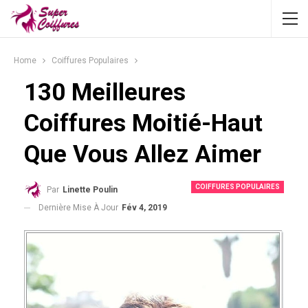
Home
Coiffures Populaires
130 Meilleures
Coiffures Moitié-Haut
Que Vous Allez Aimer
COIFFURES POPULAIRES
Par
Linette Poulin
Dernière Mise À Jour
Fév 4, 2019