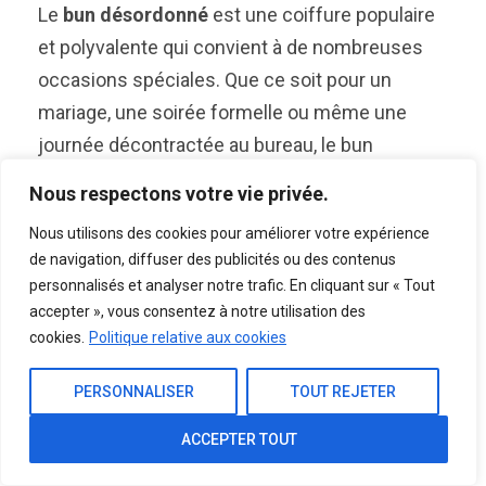
Le
bun désordonné
est une coiffure populaire
et polyvalente qui convient à de nombreuses
occasions spéciales. Que ce soit pour un
mariage, une soirée formelle ou même une
journée décontractée au bureau, le bun
désordonné peut ajouter une touche de style et
Nous respectons votre vie privée.
d’élégance à votre look. Cette coiffure simple et
Nous utilisons des cookies pour améliorer votre expérience
facile à réaliser peut être personnalisée pour
de navigation, diffuser des publicités ou des contenus
convenir à votre style personnel.
personnalisés et analyser notre trafic. En cliquant sur « Tout
accepter », vous consentez à notre utilisation des
Une des façons les plus simples de créer un
cookies.
Politique relative aux cookies
bun désordonné est de commencer par une
queue de cheval haute. Ensuite, enroulez les
PERSONNALISER
TOUT REJETER
cheveux autour de la base de la queue de
ACCEPTER TOUT
cheval pour former un chignon lâche. Laissez