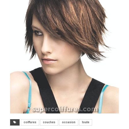
coiffures
couches
occasion
toute