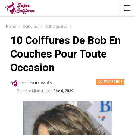
Home
Coiffures
Coiffures Bob
10 Coiffures De Bob En
Couches Pour Toute
Occasion
COIFFURES BOB
Par
Linette Poulin
Dernière Mise À Jour
Fév 4, 2019