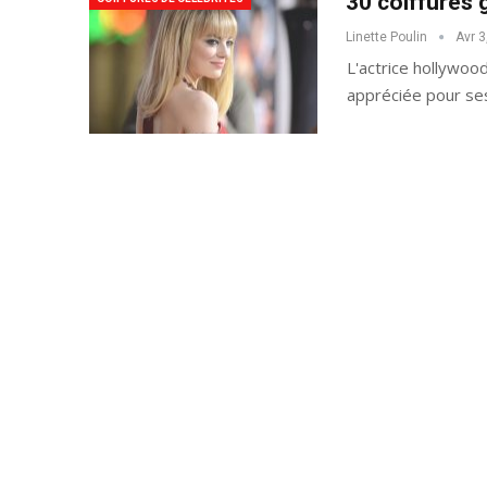
30 coiffures
Linette Poulin
Avr 3
L'actrice hollywo
appréciée pour ses
40 Idées De Cheveux 