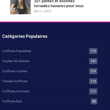
201 petites et énormes
torsades havanes pour vous
Avr 11, 2019
Catégories Populaires
Coiffures Populaires
175
Couleur de Cheveux
147
Coiffures Courtes
124
Tresses Coiffures
114
Coiffures Hommes
111
Coiffures Bob
80