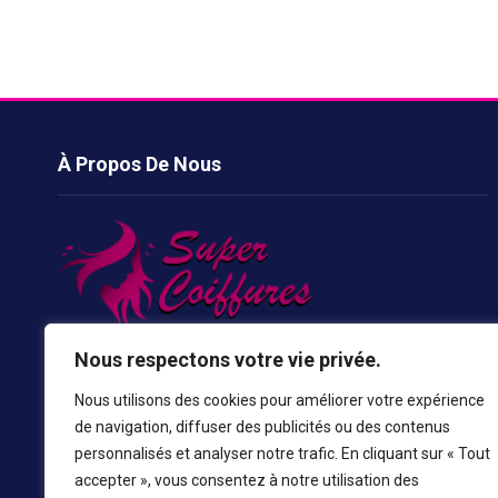
À Propos De Nous
Les coupes de cheveux sont quelque chose qui va nous
Nous respectons votre vie privée.
donner un look parfait et cela améliore notre visage pour le
Nous utilisons des cookies pour améliorer votre expérience
rendre plus beau, de sorte que toutes les personnes du
de navigation, diffuser des publicités ou des contenus
monde prennent des inspirations plus stylées et plus
personnalisés et analyser notre trafic. En cliquant sur « Tout
chaudes de notre site.
accepter », vous consentez à notre utilisation des