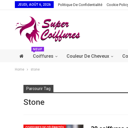
JEUDI, AOÛT 6, 2026
Politique De Confidentialité
Cookie Polic
NEUF
Coiffures
Couleur De Cheveux
Co
Home
stone
Parcourir Tag
Stone
COIFFURES DE CÉLÉBRITÉS