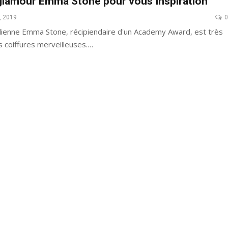
 glamour Emma Stone pour vous Inspiration
, 2019
0
odienne Emma Stone, récipiendaire d'un Academy Award, est très
66 Pixie Cuts Pour Cheveux Épais /
 coiffures merveilleuses.…
Bleu Ombre
Minces