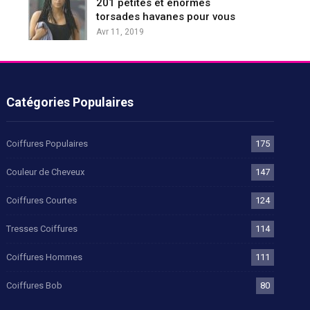
201 petites et énormes
torsades havanes pour vous
Avr 11, 2019
Catégories Populaires
Coiffures Populaires
175
Couleur de Cheveux
147
Coiffures Courtes
124
Tresses Coiffures
114
Coiffures Hommes
111
Coiffures Bob
80