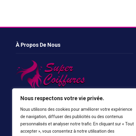
À Propos De Nous
Les coupes de cheveux sont quelque chose qui va nous
Nous respectons votre vie privée.
donner un look parfait et cela améliore notre visage pour le
Nous utilisons des cookies pour améliorer votre expérience
rendre plus beau, de sorte que toutes les personnes du
de navigation, diffuser des publicités ou des contenus
monde prennent des inspirations plus stylées et plus
personnalisés et analyser notre trafic. En cliquant sur « Tout
chaudes de notre site.
accepter », vous consentez à notre utilisation des