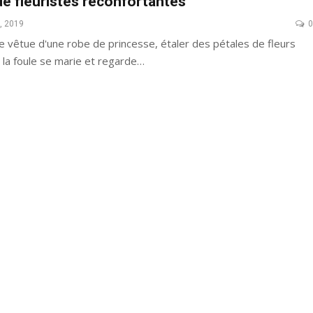
de fleuristes réconfortantes
, 2019
0
ée vêtue d'une robe de princesse, étaler des pétales de fleurs
66 Pixie Cuts Pour Cheveux Épais /
la foule se marie et regarde…
Bleu Ombre
Minces