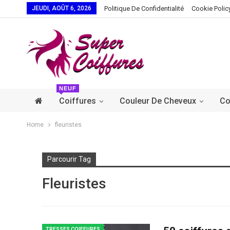
JEUDI, AOÛT 6, 2026
Politique De Confidentialité
Cookie Polic
NEUF
Coiffures
Couleur De Cheveux
Co
Home
fleuristes
Parcourir Tag
Fleuristes
TRESSES COIFFURES