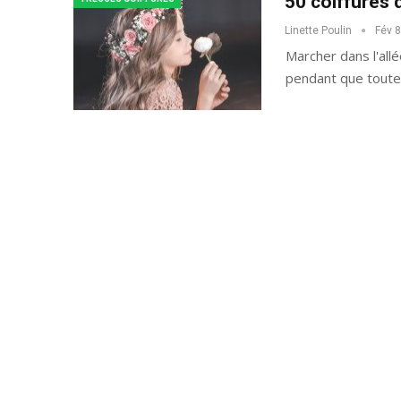
50 coiffures 
Linette Poulin
Fév 8
Marcher dans l'all
pendant que toute 
40 Idées De Cheveux 