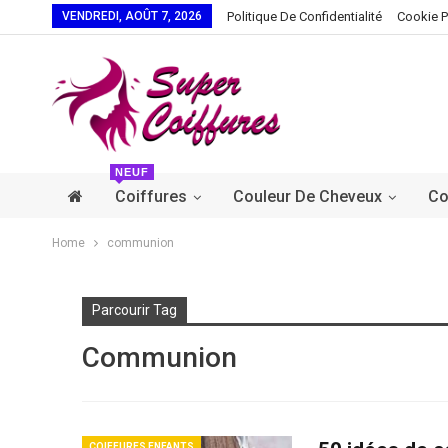
VENDREDI, AOÛT 7, 2026
Politique De Confidentialité
Cookie P
NEUF
Coiffures
Couleur De Cheveux
Co
Home
communion
Parcourir Tag
Communion
COIFFURES ENFANTS