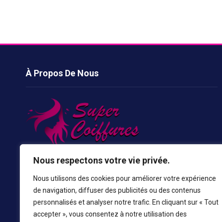
À Propos De Nous
Les coupes de cheveux sont quelque chose qui va nous
Nous respectons votre vie privée.
donner un look parfait et cela améliore notre visage pour le
Nous utilisons des cookies pour améliorer votre expérience
rendre plus beau, de sorte que toutes les personnes du
de navigation, diffuser des publicités ou des contenus
monde prennent des inspirations plus stylées et plus
personnalisés et analyser notre trafic. En cliquant sur « Tout
chaudes de notre site.
accepter », vous consentez à notre utilisation des