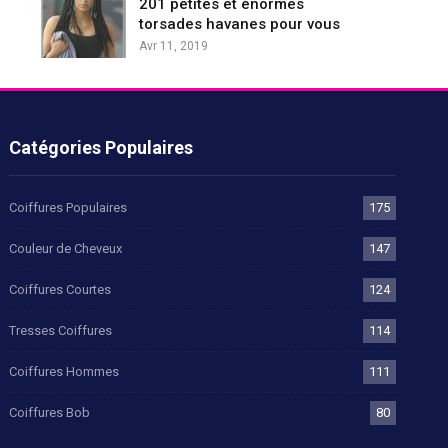
201 petites et énormes
torsades havanes pour vous
Avr 11, 2019
Catégories Populaires
Coiffures Populaires
175
Couleur de Cheveux
147
Coiffures Courtes
124
Tresses Coiffures
114
Coiffures Hommes
111
Coiffures Bob
80