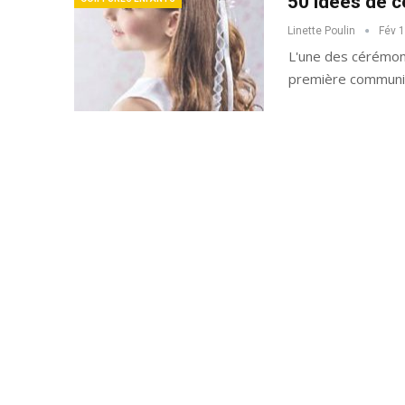
50 idées de 
Linette Poulin
Fév 
L'une des cérémoni
première communio
40 Idées De Cheveux 