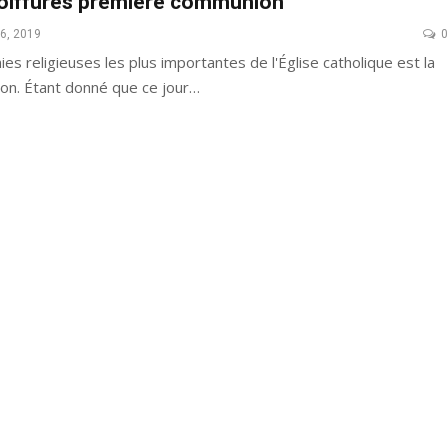
coiffures première communion
16, 2019
0
es religieuses les plus importantes de l'Église catholique est la
66 Pixie Cuts Pour Cheveux Épais /
n. Étant donné que ce jour…
Bleu Ombre
Minces