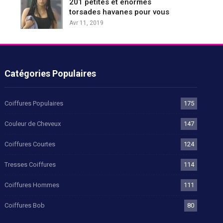
201 petites et énormes
torsades havanes pour vous
Avr 11, 2019
Catégories Populaires
Coiffures Populaires
175
Couleur de Cheveux
147
Coiffures Courtes
124
Tresses Coiffures
114
Coiffures Hommes
111
Coiffures Bob
80