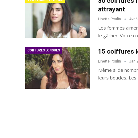
30 coiffures 
attrayant
Linette Poulin
Avr 6
Les femmes aiment 
40 Idées De Cheveux 
le gâcher. Votre co
15 coiffures 
COIFFURES LONGUES
Linette Poulin
Jan 
Même si de nombreu
leurs boucles, Les