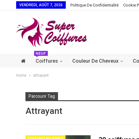
VENDREDI, AOÛT 7, 2026
Politique De Confidentialité
Cookie P
NEUF
Coiffures
Couleur De Cheveux
Co
Home
attrayant
Parcourir Tag
Attrayant
COIFFURES MOYENNES