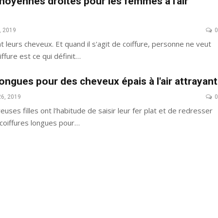
moyennes droites pour les femmes à l'air
, 2019
0
66 Pixie Cuts Pour Cheveux Épais /
leurs cheveux. Et quand il s'agit de coiffure, personne ne veut
Bleu Ombre
Minces
iffure est ce qui définit…
longues pour des cheveux épais à l'air attrayant
26, 2019
0
ses filles ont l'habitude de saisir leur fer plat et de redresser
 coiffures longues pour…