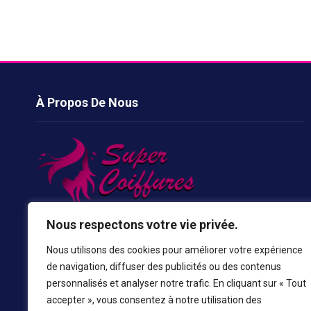
À Propos De Nous
Les coupes de cheveux sont quelque chose qui va nous
Nous respectons votre vie privée.
donner un look parfait et cela améliore notre visage pour le
Nous utilisons des cookies pour améliorer votre expérience
rendre plus beau, de sorte que toutes les personnes du
de navigation, diffuser des publicités ou des contenus
monde prennent des inspirations plus stylées et plus
personnalisés et analyser notre trafic. En cliquant sur « Tout
chaudes de notre site.
accepter », vous consentez à notre utilisation des